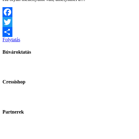
Facebook
Twitter
Folytatás
Share
Búvároktatás
Cressishop
Partnerek