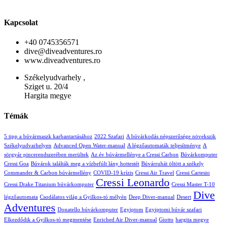
Kapcsolat
+40 0745356571
dive@diveadventures.ro
www.diveadventures.ro
Székelyudvarhely ,
Sziget u. 20/4
Hargita megye
Témák
5 tipp a búvármaszk karbantartásához
2022 Szafari
A búvárkodás népszerűsége növekszik
Székelyudvarhelyen
Advanced Open Water-manual
A légzőautomaták teljesítménye
A
sörgyár pincerendszerében merültek
Az év búvármellénye a Cressi Carbon
Búvárkomputer
Cressi Goa
Búvárok találták meg a vízbefúlt lány hottestét
Búvárruhát öltött a székely
Commander & Carbon búvármellény
COVID-19 krízis
Cressi Air Travel
Cressi Cartesio
Cressi Leonardo
Cressi Drake Titanium búvárkomputer
Cressi Master T-10
Dive
légzőautomata
Csodálatos világ a Gyilkos-tó mélyén
Deep Diver-manual
Desert
Adventures
Donatello búvárkomputer
Egyiptom
Egyiptomi búvár szafari
Elkezdődik a Gyilkos-tó megmentése
Enriched Air Diver-manual
Giotto
hargita megye