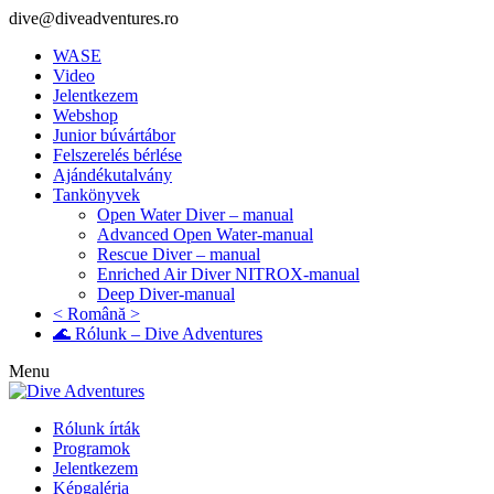
dive@diveadventures.ro
WASE
Video
Jelentkezem
Webshop
Junior búvártábor
Felszerelés bérlése
Ajándékutalvány
Tankönyvek
Open Water Diver – manual
Advanced Open Water-manual
Rescue Diver – manual
Enriched Air Diver NITROX-manual
Deep Diver-manual
< Română >
🌊 Rólunk – Dive Adventures
Menu
Rólunk írták
Programok
Jelentkezem
Képgaléria