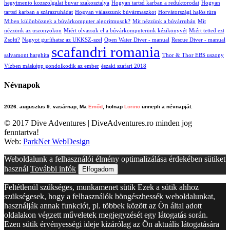
hegyimento kozszolgalat buvar szakosztalya
Hogyan tartsd karban a reduktorodat
Hogyan
tartsd karban a szárazruhádat
Hogyan válasszunk búvármaszkot
Horvátországi hajós túra
Miben különböznek a búvárkomputer algoritmusok?
Mit nézzünk a búvárruhán
Mit
nézzünk az uszonyokon
Miért olvassuk el a búvárkomputerünk kézikönyvét
Miért tetted ezt
Zsolti?
Nagyot guríthatsz az UKKSZ-szel
Open Water Diver - manual
Rescue Diver - manual
scafandri romania
salvamont harghita
Thor & Thor EBS uszony
Vízben másképp gondolkodik az ember
északi szafari 2018
Névnapok
2026. augusztus 9. vasárnap, Ma
Emőd
, holnap
Lörinc
ünnepli a névnapját.
© 2017 Dive Adventures | DiveAdventures.ro minden jog
fenntartva!
Web:
ParkNet WebDesign
Weboldalunk a felhasználói élmény optimalizálása érdekében sütiket
használ
További infók
Elfogadom
Feltétlenül szükséges, munkamenet sütik Ezek a sütik ahhoz
szükségesek, hogy a felhasználók böngészhessék weboldalunkat,
használják annak funkciót, pl. többek között az Ön által adott
oldalakon végzett műveletek megjegyzését egy látogatás során.
Ezen sütik érvényességi ideje kizárólag az Ön aktuális látogatására