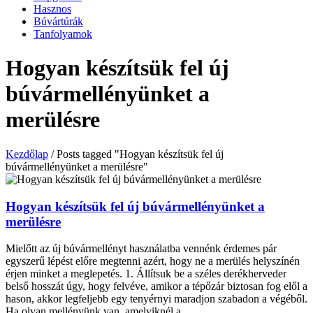
Hasznos
Búvártúrák
Tanfolyamok
Hogyan készítsük fel új
búvármellényünket a
merülésre
Kezdőlap
/
Posts tagged "Hogyan készítsük fel új
búvármellényünket a merülésre"
Hogyan készítsük fel új búvármellényünket a
merülésre
Mielőtt az új búvármellényt használatba vennénk érdemes pár
egyszerű lépést előre megtenni azért, hogy ne a merülés helyszínén
érjen minket a meglepetés. 1. Állítsuk be a széles derékherveder
belső hosszát úgy, hogy felvéve, amikor a tépőzár biztosan fog elől a
hason, akkor legfeljebb egy tenyérnyi maradjon szabadon a végéből.
Ha olyan mellényünk van, amelyiknél a…