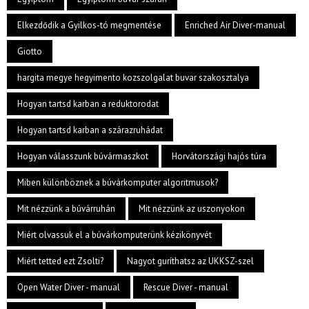
Elkezdődik a Gyilkos-tó megmentése
Enriched Air Diver-manual
Giotto
hargita megye hegyimento kozszolgalat buvar szakosztalya
Hogyan tartsd karban a reduktorodat
Hogyan tartsd karban a szárazruhádat
Hogyan válasszunk búvármaszkot
Horvátországi hajós túra
Miben különböznek a búvárkomputer algoritmusok?
Mit nézzünk a búvárruhán
Mit nézzünk az uszonyokon
Miért olvassuk el a búvárkomputerünk kézikönyvét
Miért tetted ezt Zsolti?
Nagyot guríthatsz az UKKSZ-szel
Open Water Diver - manual
Rescue Diver - manual