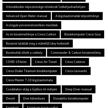
A búvárkodás népszerűsége növekszik Székelyudvarhelyen
Advanced Open Water-manual
A légzőautomaták teljesítménye
A sörgyár pincerendszerében merültek
Az év búvármellénye a Cressi Carbon
Búvárkomputer Cressi Goa
Búvárok találták meg a vízbefúlt lány hottestét
Búvárruhát öltött a székely
Commander & Carbon búvármellény
COVID-19 krízis
Cressi Air Travel
Cressi Cartesio
Cressi Drake Titanium búvárkomputer
Cressi Leonardo
Cressi Master T-10 légzőautomata
Csodálatos világ a Gyilkos-tó mélyén
Deep Diver-manual
Desert
Dive Adventures
Donatello búvárkomputer
Egyiptom
Egyiptomi búvár szafari