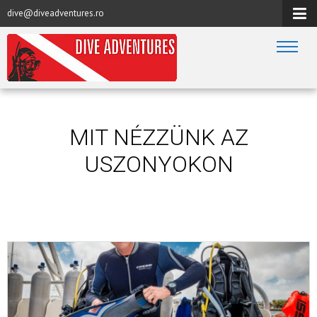
dive@diveadventures.ro
MIT NÉZZÜNK AZ
USZONYOKON