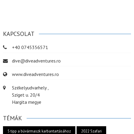
KAPCSOLAT
+40 0745356571
dive@diveadventures.ro
www.diveadventures.ro
Székelyudvarhely ,
Sziget u. 20/4
Hargita megye
TÉMÁK
5 tipp a búvármaszk karbantartásához
2022 Szafari