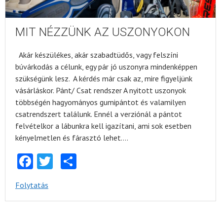
MIT NÉZZÜNK AZ USZONYOKON
Akár készülékes, akár szabadtüdős, vagy felszíni
búvárkodás a célunk, egy pár jó uszonyra mindenképpen
szükségünk lesz. A kérdés már csak az, mire figyeljünk
vásárláskor. Pánt/ Csat rendszer A nyitott uszonyok
többségén hagyományos gumipántot és valamilyen
csatrendszert találunk. Ennél a verziónál a pántot
felvételkor a lábunkra kell igazítani, ami sok esetben
kényelmetlen és fárasztó lehet….
Facebook
Twitter
Share
Folytatás