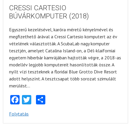
CRESSI CARTESIO
BÚVÁRKOMPUTER (2018)
Egyszerű kezelésével, karóra méretű kényelmével és
megfizethető árával a Cressi Cartesio komputert az év
vételének választották. A ScubaLab nagy komputer
tesztjén, amelyet Catalina Island-on, a Dél-klaiforniai
egyetem hiberbár kamrájában hajtották végre, a 2018-as
modellév legjobb komputereit hasonlították össze. A
nyílt vízi teszteknek a floridai Blue Grotto Dive Resort
adott helyszínt. A tesztcsapat több sorozat szimulált
merülést…
Facebook
Twitter
Share
Folytatás