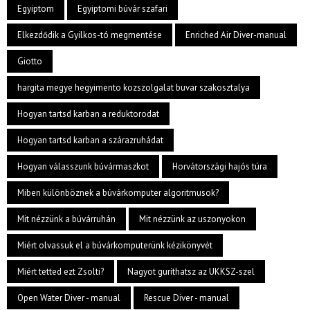
Egyiptom
Egyiptomi búvár szafari
Elkezdődik a Gyilkos-tó megmentése
Enriched Air Diver-manual
Giotto
hargita megye hegyimento kozszolgalat buvar szakosztalya
Hogyan tartsd karban a reduktorodat
Hogyan tartsd karban a szárazruhádat
Hogyan válasszunk búvármaszkot
Horvátországi hajós túra
Miben különböznek a búvárkomputer algoritmusok?
Mit nézzünk a búvárruhán
Mit nézzünk az uszonyokon
Miért olvassuk el a búvárkomputerünk kézikönyvét
Miért tetted ezt Zsolti?
Nagyot guríthatsz az UKKSZ-szel
Open Water Diver - manual
Rescue Diver - manual