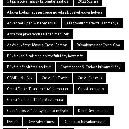
5 tipp a búvármaszk karbantartásához
2022 Szafari
A búvárkodás népszerűsége növekszik Székelyudvarhelyen
Advanced Open Water-manual
A légzőautomaták teljesítménye
A sörgyár pincerendszerében merültek
Az év búvármellénye a Cressi Carbon
Búvárkomputer Cressi Goa
Búvárok találták meg a vízbefúlt lány hottestét
Búvárruhát öltött a székely
Commander & Carbon búvármellény
COVID-19 krízis
Cressi Air Travel
Cressi Cartesio
Cressi Drake Titanium búvárkomputer
Cressi Leonardo
Cressi Master T-10 légzőautomata
Csodálatos világ a Gyilkos-tó mélyén
Deep Diver-manual
Desert
Dive Adventures
Donatello búvárkomputer