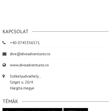
KAPCSOLAT
+40 0745356571
dive@diveadventures.ro
www.diveadventures.ro
Székelyudvarhely ,
Sziget u. 20/4
Hargita megye
TÉMÁK