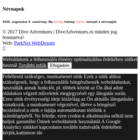
Névnapok
2026. augusztus 9. vasárnap, Ma
Emőd
, holnap
Lörinc
ünnepli a névnapját.
© 2017 Dive Adventures | DiveAdventures.ro minden jog
fenntartva!
Web:
ParkNet WebDesign
Weboldalunk a felhasználói élmény optimalizálása érdekében sütiket
használ
További infók
Elfogadom
Feltétlenül szükséges, munkamenet sütik Ezek a sütik ahhoz
szükségesek, hogy a felhasználók böngészhessék weboldalunkat,
használják annak funkciót, pl. többek között az Ön által adott
oldalakon végzett műveletek megjegyzését egy látogatás során.
Ezen sütik érvényességi ideje kizárólag az Ön aktuális látogatására
vonatkozik, a munkamenet végeztével, illetve a böngésző
bezárásával a sütik e fajtája automatikusan törlődik a
számítógépéről. Ne feledje, ezen cookie-k alkalmazása nélkül nem
tudjuk garantálni Önnek weboldalunk használatát.A Google
Analytics sütikkel kapcsolatos további tudnivalók érdekében
kérjük,kattintson ide