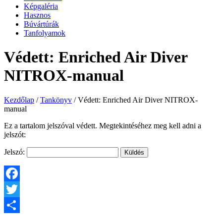
Képgaléria
Hasznos
Búvártúrák
Tanfolyamok
Védett: Enriched Air Diver
NITROX-manual
Kezdőlap
/
Tankönyv
/
Védett: Enriched Air Diver NITROX-
manual
Ez a tartalom jelszóval védett. Megtekintéséhez meg kell adni a
jelszót:
Jelszó:
Facebook
Twitter
Share