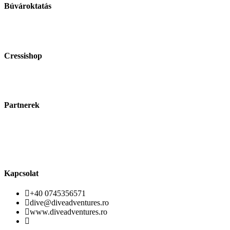
Búvároktatás
Cressishop
Partnerek
Kapcsolat
+40 0745356571
dive@diveadventures.ro
www.diveadventures.ro