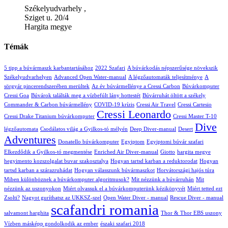
Székelyudvarhely ,
Sziget u. 20/4
Hargita megye
Témák
5 tipp a búvármaszk karbantartásához
2022 Szafari
A búvárkodás népszerűsége növekszik
Székelyudvarhelyen
Advanced Open Water-manual
A légzőautomaták teljesítménye
A
sörgyár pincerendszerében merültek
Az év búvármellénye a Cressi Carbon
Búvárkomputer
Cressi Goa
Búvárok találták meg a vízbefúlt lány hottestét
Búvárruhát öltött a székely
Commander & Carbon búvármellény
COVID-19 krízis
Cressi Air Travel
Cressi Cartesio
Cressi Leonardo
Cressi Drake Titanium búvárkomputer
Cressi Master T-10
Dive
légzőautomata
Csodálatos világ a Gyilkos-tó mélyén
Deep Diver-manual
Desert
Adventures
Donatello búvárkomputer
Egyiptom
Egyiptomi búvár szafari
Elkezdődik a Gyilkos-tó megmentése
Enriched Air Diver-manual
Giotto
hargita megye
hegyimento kozszolgalat buvar szakosztalya
Hogyan tartsd karban a reduktorodat
Hogyan
tartsd karban a szárazruhádat
Hogyan válasszunk búvármaszkot
Horvátországi hajós túra
Miben különböznek a búvárkomputer algoritmusok?
Mit nézzünk a búvárruhán
Mit
nézzünk az uszonyokon
Miért olvassuk el a búvárkomputerünk kézikönyvét
Miért tetted ezt
Zsolti?
Nagyot guríthatsz az UKKSZ-szel
Open Water Diver - manual
Rescue Diver - manual
scafandri romania
salvamont harghita
Thor & Thor EBS uszony
Vízben másképp gondolkodik az ember
északi szafari 2018