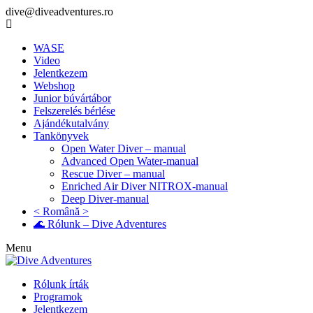
dive@diveadventures.ro
WASE
Video
Jelentkezem
Webshop
Junior búvártábor
Felszerelés bérlése
Ajándékutalvány
Tankönyvek
Open Water Diver – manual
Advanced Open Water-manual
Rescue Diver – manual
Enriched Air Diver NITROX-manual
Deep Diver-manual
< Română >
🌊 Rólunk – Dive Adventures
Menu
Rólunk írták
Programok
Jelentkezem