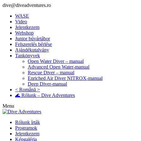
dive@diveadventures.ro
WASE
Video
Jelentkezem
Webshop
Junior búvártábor
Felszerelés bérlése
Ajándékutalvány
Tankönyvek
Open Water Diver – manual
Advanced Open Water-manual
Rescue Diver – manual
Enriched Air Diver NITROX-manual
Deep Diver-manual
< Română >
🌊 Rólunk – Dive Adventures
Menu
Rólunk írták
Programok
Jelentkezem
Képgaléria