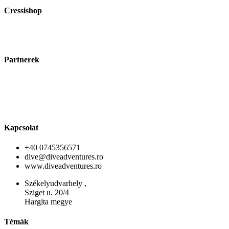
Cressishop
Partnerek
Kapcsolat
+40 0745356571
dive@diveadventures.ro
www.diveadventures.ro
Székelyudvarhely ,
Sziget u. 20/4
Hargita megye
Témák