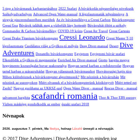
5 tipp a búvármaszk karbantartásához
2022 Szafari
A búvárkodás népszerűsége növekszik
Székelyudvarhelyen
Advanced Open Water-manual
A légzőautomaták teljesítménye
A
sörgyár pincerendszerében merültek
Az év búvármellénye a Cressi Carbon
Búvárkomputer
Cressi Goa
Búvárok találták meg a vízbefúlt lány hottestét
Búvárruhát öltött a székely
Commander & Carbon búvármellény
COVID-19 krízis
Cressi Air Travel
Cressi Cartesio
Cressi Leonardo
Cressi Drake Titanium búvárkomputer
Cressi Master T-10
Dive
légzőautomata
Csodálatos világ a Gyilkos-tó mélyén
Deep Diver-manual
Desert
Adventures
Donatello búvárkomputer
Egyiptom
Egyiptomi búvár szafari
Elkezdődik a Gyilkos-tó megmentése
Enriched Air Diver-manual
Giotto
hargita megye
hegyimento kozszolgalat buvar szakosztalya
Hogyan tartsd karban a reduktorodat
Hogyan
tartsd karban a szárazruhádat
Hogyan válasszunk búvármaszkot
Horvátországi hajós túra
Miben különböznek a búvárkomputer algoritmusok?
Mit nézzünk a búvárruhán
Mit
nézzünk az uszonyokon
Miért olvassuk el a búvárkomputerünk kézikönyvét
Miért tetted ezt
Zsolti?
Nagyot guríthatsz az UKKSZ-szel
Open Water Diver - manual
Rescue Diver - manual
scafandri romania
salvamont harghita
Thor & Thor EBS uszony
Vízben másképp gondolkodik az ember
északi szafari 2018
Névnapok
2026. augusztus 7. péntek, Ma
Ibolya
, holnap
László
ünnepli a névnapját.
© 2017 Dive Adventures | DiveAdventures.ro minden jog