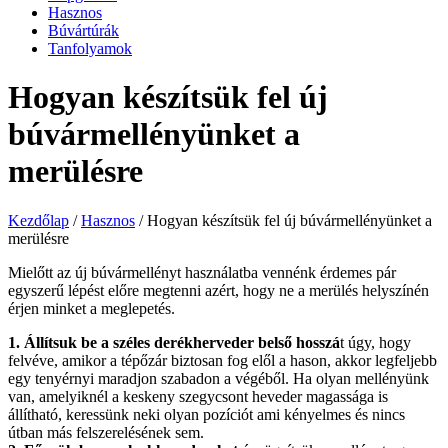
Hasznos
Búvártúrák
Tanfolyamok
Hogyan készítsük fel új
búvármellényünket a
merülésre
Kezdőlap
/
Hasznos
/
Hogyan készítsük fel új búvármellényünket a
merülésre
Mielőtt az új búvármellényt használatba vennénk érdemes pár
egyszerű lépést előre megtenni azért, hogy ne a merülés helyszínén
érjen minket a meglepetés.
1. Állítsuk be a széles derékherveder belső hosszá
t úgy, hogy
felvéve, amikor a tépőzár biztosan fog elől a hason, akkor legfeljebb
egy tenyérnyi maradjon szabadon a végéből. Ha olyan mellényünk
van, amelyiknél a keskeny szegycsont heveder magassága is
állítható, keressünk neki olyan pozíciót ami kényelmes és nincs
útban más felszerelésének sem.