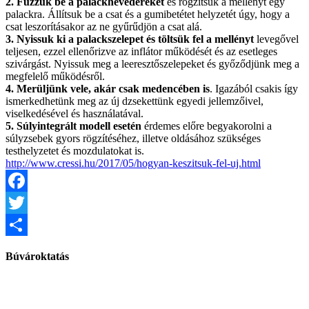
2. Fűzzük be a palackhevedereket
és rögzítsük a mellényt egy
palackra. Állítsuk be a csat és a gumibetétet helyzetét úgy, hogy a
csat leszorításakor az ne gyűrűdjön a csat alá.
3. Nyissuk ki a palackszelepet és töltsük fel a mellényt
levegővel
teljesen, ezzel ellenőrizve az inflátor működését és az esetleges
szivárgást. Nyissuk meg a leeresztőszelepeket és győződjünk meg a
megfelelő működésről.
4. Merüljünk vele, akár csak medencében is
. Igazából csakis így
ismerkedhetünk meg az új dzsekettünk egyedi jellemzőivel,
viselkedésével és használatával.
5. Súlyintegrált modell esetén
érdemes előre begyakorolni a
súlyzsebek gyors rögzítéséhez, illetve oldásához szükséges
testhelyzetet és mozdulatokat is.
http://www.cressi.hu/2017/05/hogyan-keszitsuk-fel-uj.html
Facebook
Twitter
Share
Búvároktatás