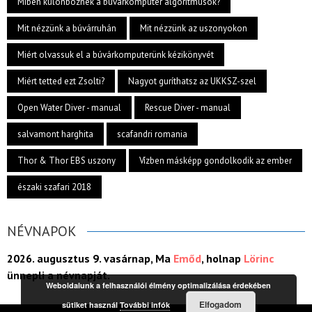
Miben különböznek a búvárkomputer algoritmusok?
Mit nézzünk a búvárruhán
Mit nézzünk az uszonyokon
Miért olvassuk el a búvárkomputerünk kézikönyvét
Miért tetted ezt Zsolti?
Nagyot guríthatsz az UKKSZ-szel
Open Water Diver - manual
Rescue Diver - manual
salvamont harghita
scafandri romania
Thor & Thor EBS uszony
Vízben másképp gondolkodik az ember
északi szafari 2018
NÉVNAPOK
2026. augusztus 9. vasárnap, Ma
Emőd
, holnap
Lörinc
ünnepli a névnapját.
Weboldalunk a felhasználói élmény optimalizálása érdekében
Elfogadom
sütiket használ
További infók