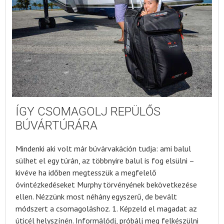
ÍGY CSOMAGOLJ REPÜLŐS
BÚVÁRTÚRÁRA
Mindenki aki volt már búvárvakáción tudja: ami balul
sülhet el egy túrán, az többnyire balul is fog elsülni –
kivéve ha időben megtesszük a megfelelő
óvintézkedéseket Murphy törvényének bekövetkezése
ellen. Nézzünk most néhány egyszerű, de bevált
módszert a csomagoláshoz. 1. Képzeld el magadat az
úticél helyszínén. Informálódj, próbálj meg felkészülni