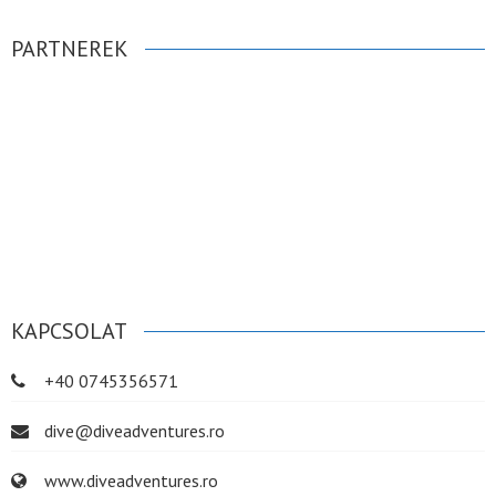
PARTNEREK
KAPCSOLAT
+40 0745356571
dive@diveadventures.ro
www.diveadventures.ro