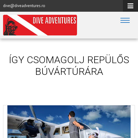
dive@diveadventures.ro
ÍGY CSOMAGOLJ REPÜLŐS
BÚVÁRTÚRÁRA