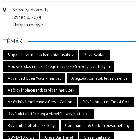
Székelyudvarhely ,
Sziget u. 20/4
Hargita megye
TÉMÁK
5 tipp a búvármaszk karbantartásához
2022 Szafari
A búvárkodás népszerűsége növekszik Székelyudvarhelyen
Advanced Open Water-manual
A légzőautomaták teljesítménye
A sörgyár pincerendszerében merültek
Az év búvármellénye a Cressi Carbon
Búvárkomputer Cressi Goa
Búvárok találták meg a vízbefúlt lány hottestét
Búvárruhát öltött a székely
Commander & Carbon búvármellény
COVID-19 krízis
Cressi Air Travel
Cressi Cartesio