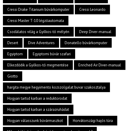
Cressi Drake Titanium búvárkomputer
Cressi Leonardo
Cressi Master T-10 légzőautomata
Csodálatos világ a Gyilkos-tó mélyén
Deep Diver-manual
Desert
Dive Adventures
Donatello búvárkomputer
Egyiptom
Egyiptomi búvár szafari
Elkezdődik a Gyilkos-tó megmentése
Enriched Air Diver-manual
Giotto
hargita megye hegyimento kozszolgalat buvar szakosztalya
Hogyan tartsd karban a reduktorodat
Hogyan tartsd karban a szárazruhádat
Hogyan válasszunk búvármaszkot
Horvátországi hajós túra