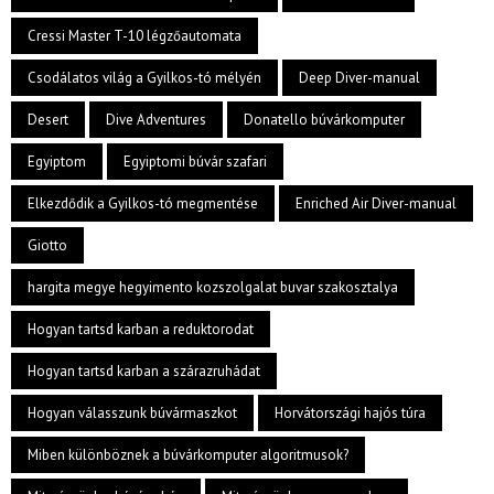
Cressi Master T-10 légzőautomata
Csodálatos világ a Gyilkos-tó mélyén
Deep Diver-manual
Desert
Dive Adventures
Donatello búvárkomputer
Egyiptom
Egyiptomi búvár szafari
Elkezdődik a Gyilkos-tó megmentése
Enriched Air Diver-manual
Giotto
hargita megye hegyimento kozszolgalat buvar szakosztalya
Hogyan tartsd karban a reduktorodat
Hogyan tartsd karban a szárazruhádat
Hogyan válasszunk búvármaszkot
Horvátországi hajós túra
Miben különböznek a búvárkomputer algoritmusok?