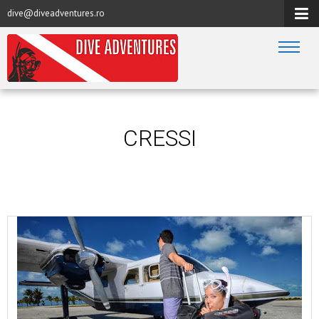
dive@diveadventures.ro
CRESSI