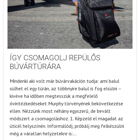
ÍGY CSOMAGOLJ REPÜLŐS
BÚVÁRTÚRÁRA
Mindenki aki volt már búvárvakáción tudja: ami balul
sülhet el egy túrán, az többnyire balul is fog elsülni –
kivéve ha időben megtesszük a megfelelő
óvintézkedéseket Murphy törvényének bekövetkezése
ellen. Nézzünk most néhány egyszerű, de bevált
módszert a csomagoláshoz. 1. Képzeld el magadat az
úticél helyszínén. Informálódj, próbálj meg felkészülni
még a váratlan helyzetekre is:…