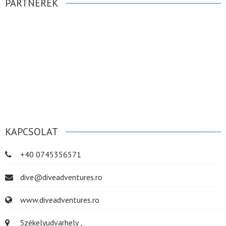
PARTNEREK
KAPCSOLAT
+40 0745356571
dive@diveadventures.ro
www.diveadventures.ro
Székelyudvarhely ,