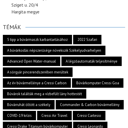
Sziget u. 20/4
Hargita megye
TÉMÁK
5 tipp a búvármaszk karbantartásához
2022 Szafari
A búvárkodás népszerűsége növekszik Székelyudvarhelyen
Advanced Open Water-manual
A légzőautomaták teljesítménye
A sörgyár pincerendszerében merültek
Az év búvármellénye a Cressi Carbon
Búvárkomputer Cressi Goa
Búvárok találták meg a vízbefúlt lány hottestét
Búvárruhát öltött a székely
Commander & Carbon búvármellény
COVID-19 krízis
Cressi Air Travel
Cressi Cartesio
Cressi Drake Titanium búvárkomputer
Cressi Leonardo