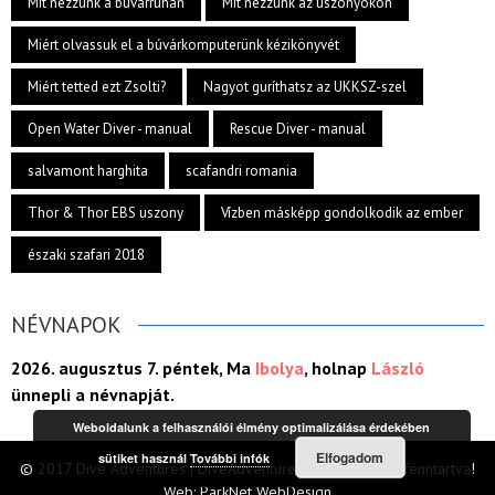
Mit nézzünk a búvárruhán
Mit nézzünk az uszonyokon
Miért olvassuk el a búvárkomputerünk kézikönyvét
Miért tetted ezt Zsolti?
Nagyot guríthatsz az UKKSZ-szel
Open Water Diver - manual
Rescue Diver - manual
salvamont harghita
scafandri romania
Thor & Thor EBS uszony
Vízben másképp gondolkodik az ember
északi szafari 2018
NÉVNAPOK
2026. augusztus 7. péntek, Ma
Ibolya
, holnap
László
ünnepli a névnapját.
Weboldalunk a felhasználói élmény optimalizálása érdekében
Elfogadom
sütiket használ
További infók
© 2017 Dive Adventures | DiveAdventures.ro minden jog fenntartva!
Web:
ParkNet WebDesign