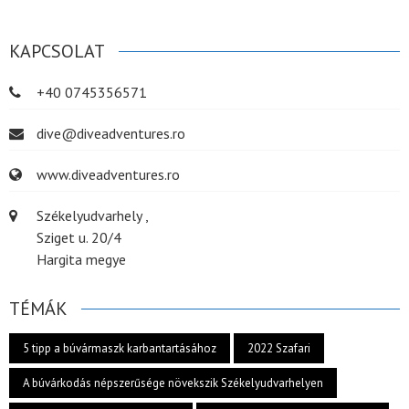
KAPCSOLAT
+40 0745356571
dive@diveadventures.ro
www.diveadventures.ro
Székelyudvarhely ,
Sziget u. 20/4
Hargita megye
TÉMÁK
5 tipp a búvármaszk karbantartásához
2022 Szafari
A búvárkodás népszerűsége növekszik Székelyudvarhelyen