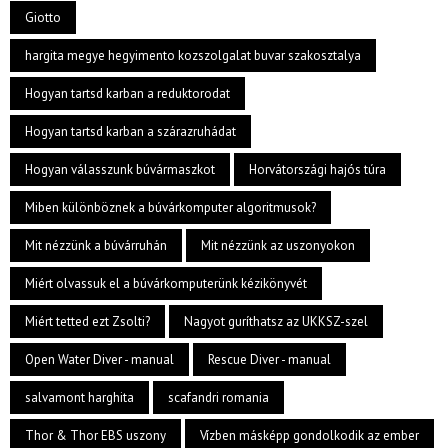
Giotto
hargita megye hegyimento kozszolgalat buvar szakosztalya
Hogyan tartsd karban a reduktorodat
Hogyan tartsd karban a szárazruhádat
Hogyan válasszunk búvármaszkot
Horvátországi hajós túra
Miben különböznek a búvárkomputer algoritmusok?
Mit nézzünk a búvárruhán
Mit nézzünk az uszonyokon
Miért olvassuk el a búvárkomputerünk kézikönyvét
Miért tetted ezt Zsolti?
Nagyot guríthatsz az UKKSZ-szel
Open Water Diver - manual
Rescue Diver - manual
salvamont harghita
scafandri romania
Thor & Thor EBS uszony
Vízben másképp gondolkodik az ember