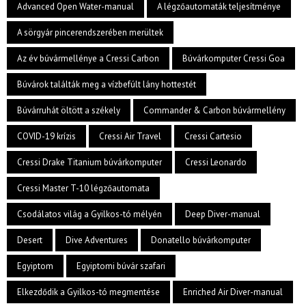
Advanced Open Water-manual
A légzőautomaták teljesítménye
A sörgyár pincerendszerében merültek
Az év búvármellénye a Cressi Carbon
Búvárkomputer Cressi Goa
Búvárok találták meg a vízbefúlt lány hottestét
Búvárruhát öltött a székely
Commander & Carbon búvármellény
COVID-19 krízis
Cressi Air Travel
Cressi Cartesio
Cressi Drake Titanium búvárkomputer
Cressi Leonardo
Cressi Master T-10 légzőautomata
Csodálatos világ a Gyilkos-tó mélyén
Deep Diver-manual
Desert
Dive Adventures
Donatello búvárkomputer
Egyiptom
Egyiptomi búvár szafari
Elkezdődik a Gyilkos-tó megmentése
Enriched Air Diver-manual