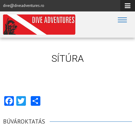
dive@diveadventures.ro
SÍTÚRA
Facebook
Twitter
Share
BÚVÁROKTATÁS