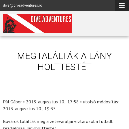
dive@diveadventures.ro
MEGTALÁLTÁK A LÁNY
HOLTTESTÉT
Pál Gábor • 2013. augusztus 10., 17:58 • utolsó módosítás:
2013. augusztus 10., 19:35
Búvárok találták meg a zeteváraljai víztározóba fulladt
kézdialmási lány holttestét.