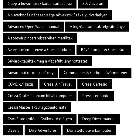
5 tipp a búvármaszk karbantartásához
2022 Szafari
A búvárkodás népszerűsége növekszik Székelyudvarhelyen
Advanced Open Water-manual
A légzőautomaták teljesítménye
A sörgyár pincerendszerében merültek
Az év búvármellénye a Cressi Carbon
Búvárkomputer Cressi Goa
Búvárok találták meg a vízbefúlt lány hottestét
Búvárruhát öltött a székely
Commander & Carbon búvármellény
COVID-19 krízis
Cressi Air Travel
Cressi Cartesio
Cressi Drake Titanium búvárkomputer
Cressi Leonardo
Cressi Master T-10 légzőautomata
Csodálatos világ a Gyilkos-tó mélyén
Deep Diver-manual
Desert
Dive Adventures
Donatello búvárkomputer