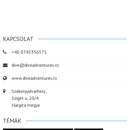
KAPCSOLAT
+40 0745356571
dive@diveadventures.ro
www.diveadventures.ro
Székelyudvarhely ,
Sziget u. 20/4
Hargita megye
TÉMÁK