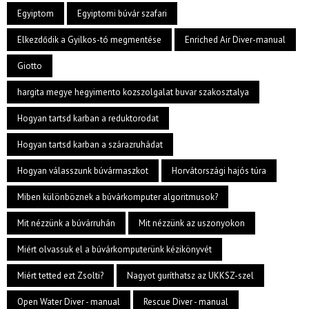
Egyiptom
Egyiptomi búvár szafari
Elkezdődik a Gyilkos-tó megmentése
Enriched Air Diver-manual
Giotto
hargita megye hegyimento kozszolgalat buvar szakosztalya
Hogyan tartsd karban a reduktorodat
Hogyan tartsd karban a szárazruhádat
Hogyan válasszunk búvármaszkot
Horvátországi hajós túra
Miben különböznek a búvárkomputer algoritmusok?
Mit nézzünk a búvárruhán
Mit nézzünk az uszonyokon
Miért olvassuk el a búvárkomputerünk kézikönyvét
Miért tetted ezt Zsolti?
Nagyot guríthatsz az UKKSZ-szel
Open Water Diver - manual
Rescue Diver - manual