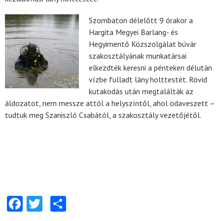
Szombaton délelőtt 9 órakor a
Hargita Megyei Barlang- és
Hegyimentő Közszolgálat búvár
szakosztályának munkatársai
elkezdték keresni a pénteken délután
vízbe fulladt lány holttestét. Rövid
kutakodás után megtalálták az
áldozatot, nem messze attól a helyszíntől, ahol odaveszett –
tudtuk meg Szaniszló Csabától, a szakosztály vezetőjétől.
Facebook
Twitter
Share