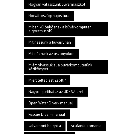
Hogyan válasszunk búvármaszkot
Horvátországi hajós túra
Miben különböznek a búvárkomputer
algoritmusok?
Mit nézzünk a búvárruhán
Mit nézzünk az uszonyokon
Miért olvassuk el a búvárkomputerünk
kézikönyvét
Miért tetted ezt Zsolti?
Nagyot guríthatsz az UKKSZ-szel
Open Water Diver - manual
Rescue Diver - manual
salvamont harghita
scafandri romania