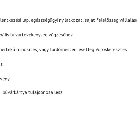
ntkezési lap, egészségügyi nyilatkozat, saját felelősség vállalás
ionális búvártevékenység végzéséhez.
értékű minősítés, vagy fürdőmesteri, esetleg Vöröskeresztes
s.
tvény
 búvárkártya tulajdonosa lesz