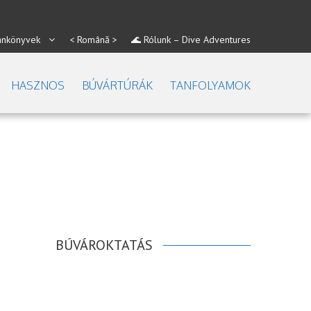
ankönyvek
< Română >
🌊 Rólunk – Dive Adventures
HASZNOS
BÚVÁRTÚRÁK
TANFOLYAMOK
BÚVÁROKTATÁS