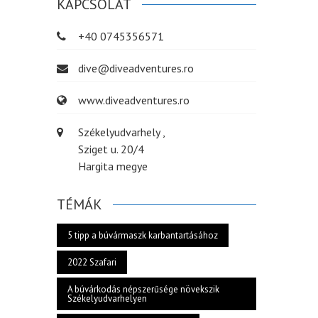
KAPCSOLAT
+40 0745356571
dive@diveadventures.ro
www.diveadventures.ro
Székelyudvarhely ,
Sziget u. 20/4
Hargita megye
TÉMÁK
5 tipp a búvármaszk karbantartásához
2022 Szafari
A búvárkodás népszerűsége növekszik
Székelyudvarhelyen