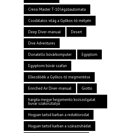
Cressi Master T-10 légzőautomata
Csodálatos világ a Gyilkos-tó mélyén
Deep Diver-manual
Desert
Dive Adventures
Donatello búvárkomputer
Egyiptom
Egyiptomi búvár szafari
Elkezdődik a Gyilkos-tó megmentése
Enriched Air Diver-manual
Giotto
hargita megye hegyimento kozszolgalat
buvar szakosztalya
Hogyan tartsd karban a reduktorodat
Hogyan tartsd karban a szárazruhádat