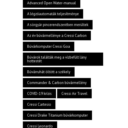
Advanced Open Water-manual
A légzőautomaták teljesítménye
A sörgyár pincerendszerében merültek
Az év búvármellénye a Cressi Carbon
Búvárkomputer Cressi Goa
Búvárok találták meg a vízbefúlt lány
hottestét
Búvárruhát öltött a székely
Commander & Carbon búvármellény
COVID-19 krízis
Cressi Air Travel
Cressi Cartesio
Cressi Drake Titanium búvárkomputer
Cressi Leonardo