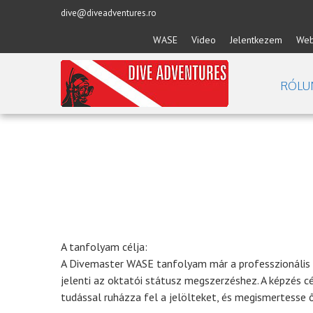
dive@diveadventures.ro
WASE
Video
Jelentkezem
Web
RÓLU
A tanfolyam célja:
A Divemaster WASE tanfolyam már a professzionális 
jelenti az oktatói státusz megszerzéshez. A képzés c
tudással ruházza fel a jelölteket, és megismertesse