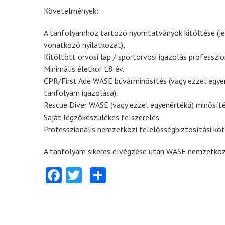
Követelmények:
A tanfolyamhoz tartozó nyomtatványok kitöltése (jele
vonatkozó nyilatkozat),
Kitöltött orvosi lap / sportorvosi igazolás professz
Minimális életkor 18 év.
CPR/First Ade WASE búvárminősítés (vagy ezzel egyen
tanfolyam igazolása).
Rescue Diver WASE (vagy ezzel egyenértékű) minősíté
Saját légzőkészülékes felszerelés
Professzionális nemzetközi felelősségbiztosítási kö
A tanfolyam sikeres elvégzése után WASE nemzetközi
Facebook
Twitter
Share