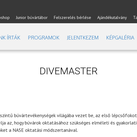
shop
Junior búvártábor
Felszerelés bérlése
Ajándékutalvány
T
NK ÍRTÁK
PROGRAMOK
JELENTKEZEM
KÉPGALÉRIA
DIVEMASTER
szintű búvártevékenységek világába vezet be, az első lépcsőfokot
élja az, hogy búvárok oktatásához szükséges elméleti és gyakorlati
 őket a NASE oktatási módszertanával.