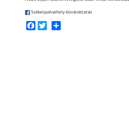
Székelyudvarhely-búvároktatás
Facebook
Twitter
Share