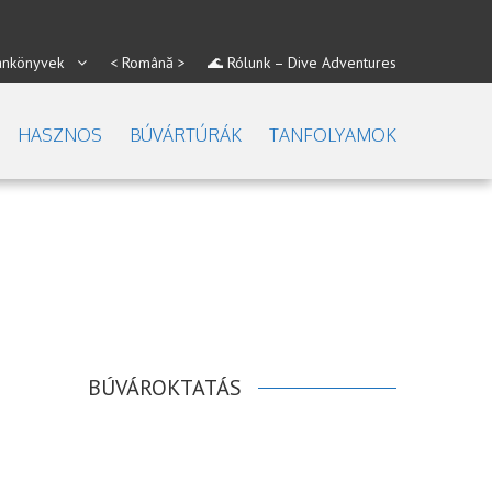
ankönyvek
< Română >
🌊 Rólunk – Dive Adventures
HASZNOS
BÚVÁRTÚRÁK
TANFOLYAMOK
BÚVÁROKTATÁS