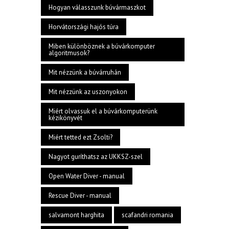
Hogyan válasszunk búvármaszkot
Horvátországi hajós túra
Miben különböznek a búvárkomputer
algoritmusok?
Mit nézzünk a búvárruhán
Mit nézzünk az uszonyokon
Miért olvassuk el a búvárkomputerünk
kézikönyvét
Miért tetted ezt Zsolti?
Nagyot guríthatsz az UKKSZ-szel
Open Water Diver - manual
Rescue Diver - manual
salvamont harghita
scafandri romania