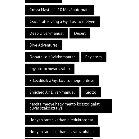
Cressi Master T-10 légzőautomata
Csodálatos világ a Gyilkos-tó mélyén
Deep Diver-manual
Desert
Dive Adventures
Donatello búvárkomputer
Egyiptom
Egyiptomi búvár szafari
Elkezdődik a Gyilkos-tó megmentése
Enriched Air Diver-manual
Giotto
hargita megye hegyimento kozszolgalat
buvar szakosztalya
Hogyan tartsd karban a reduktorodat
Hogyan tartsd karban a szárazruhádat