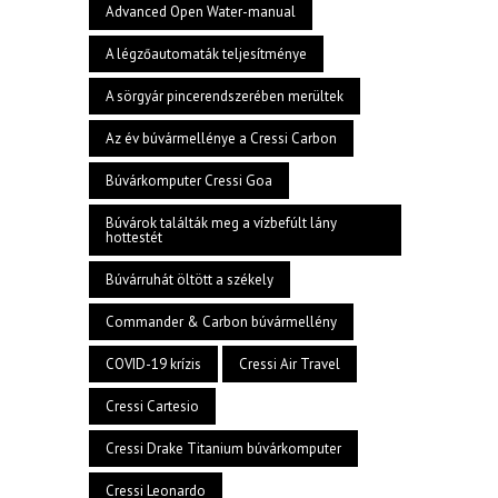
Advanced Open Water-manual
A légzőautomaták teljesítménye
A sörgyár pincerendszerében merültek
Az év búvármellénye a Cressi Carbon
Búvárkomputer Cressi Goa
Búvárok találták meg a vízbefúlt lány
hottestét
Búvárruhát öltött a székely
Commander & Carbon búvármellény
COVID-19 krízis
Cressi Air Travel
Cressi Cartesio
Cressi Drake Titanium búvárkomputer
Cressi Leonardo