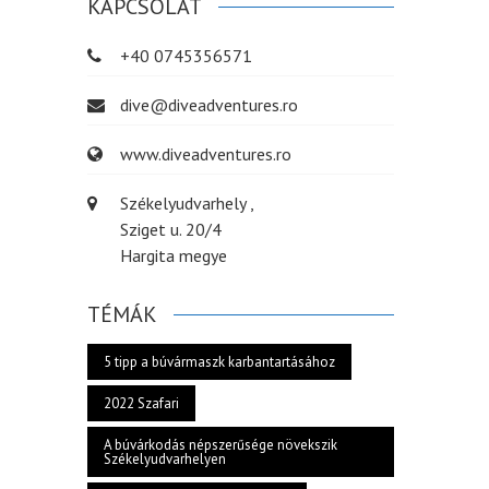
KAPCSOLAT
+40 0745356571
dive@diveadventures.ro
www.diveadventures.ro
Székelyudvarhely ,
Sziget u. 20/4
Hargita megye
TÉMÁK
5 tipp a búvármaszk karbantartásához
2022 Szafari
A búvárkodás népszerűsége növekszik
Székelyudvarhelyen