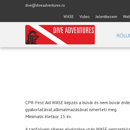
dive@diveadventures.ro
WASE
Video
Jelentkezem
Web
RÓLU
CPR-First Aid WASE képzés a búvár és nem búvár érde
gyakorlatával,alkmalmazásával ismerteti meg.
Minimalis életkor 15 év.
A tanfolyam sikeres elvégzése után WASE nemzetközi