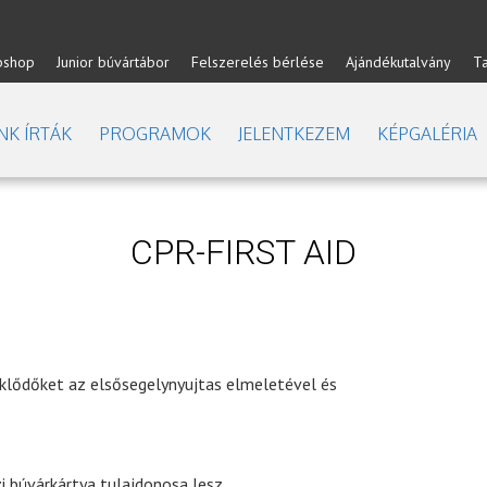
shop
Junior búvártábor
Felszerelés bérlése
Ajándékutalvány
T
NK ÍRTÁK
PROGRAMOK
JELENTKEZEM
KÉPGALÉRIA
CPR-FIRST AID
klődőket az elsősegelynyujtas elmeletével és
 búvárkártya tulajdonosa lesz.